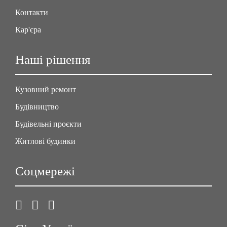
Контакти
Кар'єра
Наші рішення
Кузовний ремонт
Будівництво
Будівельні проєкти
Житлові будинки
Соцмережі