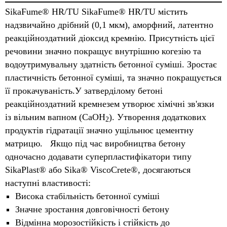
SikaFume® HR/TU SikaFume® HR/TU містить
надзвичайно дрібний (0,1 мкм), аморфний, латентно
реакційноздатний діоксид кремнію. Присутність цієї
речовини значно покращує внутрішню когезію та
водоутримувальну здатність бетонної суміші. Зростає
пластичність бетонної суміші, та значно покращується
її прокачуваність.У затверділому бетоні
реакційноздатний кремнезем утворює хімічні зв'язки
із вільним вапном (CaOH
). Утворення додаткових
2
продуктів гідратації значно ущільнює цементну
матрицю. Якщо під час виробництва бетону
одночасно додавати суперпластифікатори типу
SikaPlast® або Sika® ViscoCrete®, досягаються
наступні властивості:
Висока стабільність бетонної суміші
Значне зростання довговічності бетону
Відмінна морозостійкість і стійкість до