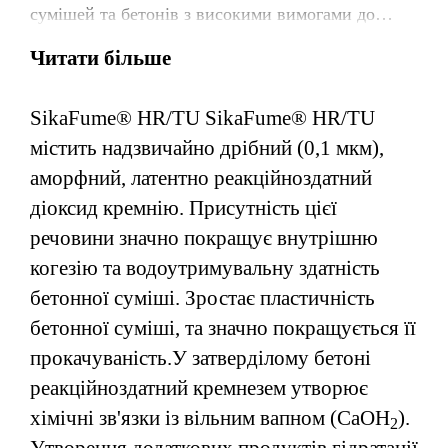
сумішей та бетонів з високими вимогами до
технологічних та експлуатаційних властивостей.
Читати більше
SikaFume® HR/TU SikaFume® HR/TU
містить надзвичайно дрібний (0,1 мкм),
аморфний, латентно реакційноздатний
діоксид кремнію. Присутність цієї
речовини значно покращує внутрішню
когезію та водоутримувальну здатність
бетонної суміші. Зростає пластичність
бетонної суміші, та значно покращується її
прокачуваність.У затверділому бетоні
реакційноздатний кремнезем утворює
хімічні зв'язки із вільним вапном (CaOH
).
2
Утворення додаткових продуктів гідратації