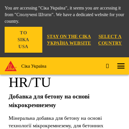
You are accessing "Сіка Україна", it seems you are accessing it
from "Сполучені Штати". We have a dedicated website for your
country.
Рішення для Будівництва
...
SikaFume® HR/TU
TO
STAY ON THE СІКА
SELECT A
SIKA
УКРАЇНА WEBSITE
COUNTRY
USA
SikaFume®
Сіка Україна
HR/TU
Добавка для бетону на основі
мікрокремнезему
Мінеральна добавка для бетону на основі
технології мікрокремнезему, для бетонних