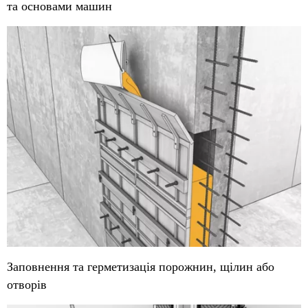
та основами машин
Заповнення та герметизація порожнин, щілин або
отворів