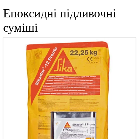
Епоксидні підливочні
суміші