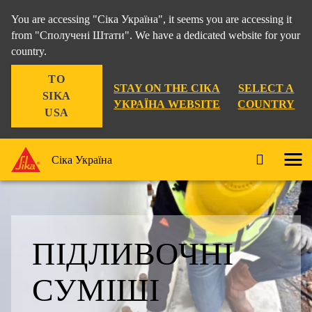
You are accessing "Сіка Україна", it seems you are accessing it
from "Сполучені Штати". We have a dedicated website for your
country.
TO
STAY ON THE СІКА
SELECT A
SIKA
УКРАЇНА WEBSITE
COUNTRY
USA
Сіка Україна
ПІДЛИВОЧНІ
СУМІШІ