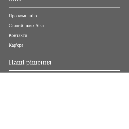
Про компанію
Сталий шлях Sika
Контакти
Кар'єра
Наші рішення
Кузовний ремонт
Будівництво
Будівельні проєкти
Житлові будинки
Соцмережі