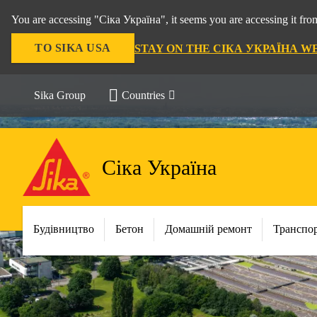
You are accessing "Сіка Україна", it seems you are accessing it f
TO SIKA USA
STAY ON THE СІКА УКРАЇНА W
Sika Group
Countries
Сіка Україна
Будівництво
Бетон
Домашній ремонт
Транспо