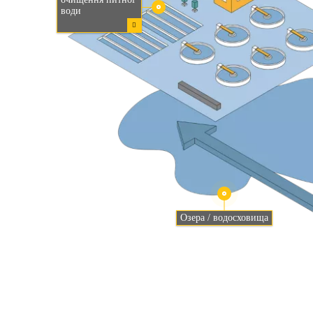
води
Озера / водосховища