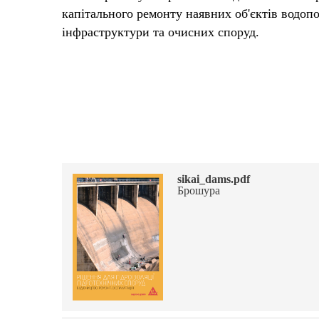
капітального ремонту наявних об'єктів водопо
інфраструктури та очисних споруд.
sikai_dams.pdf
Брошура