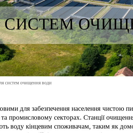
Я СИСТЕМ ОЧИЩ
ля систем очищення води
овими для забезпечення населення чистою п
та промисловому секторах. Станції очищення
ть воду кінцевим споживачам, таким як домо