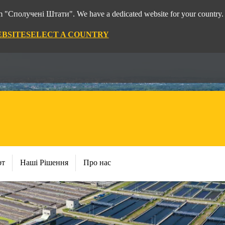
rom "Сполучені Штати". We have a dedicated website for your country.
EBSITE
SELECT A COUNTRY
рт
Наші Рішення
Про нас