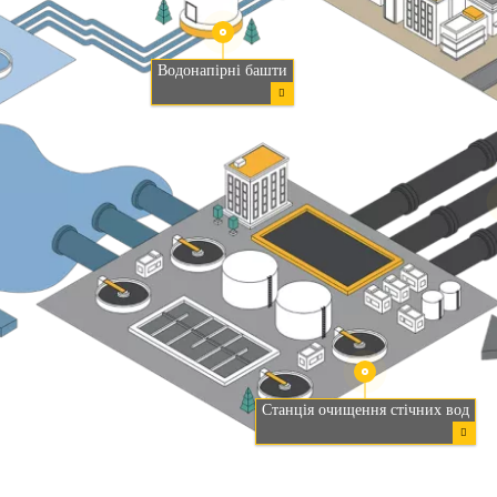
Водонапірні башти
Станція очищення стічних вод