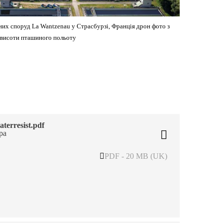
их споруд La Wantzenau у Страсбурзі, Франція дрон фото з
висоти пташиного польоту
aterresist.pdf
ра
PDF - 20 MB (UK)