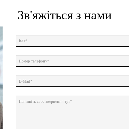
Зв'яжіться з нами
Ім'я*
Номер телефону*
E-Mail*
Напишіть своє звернення тут*