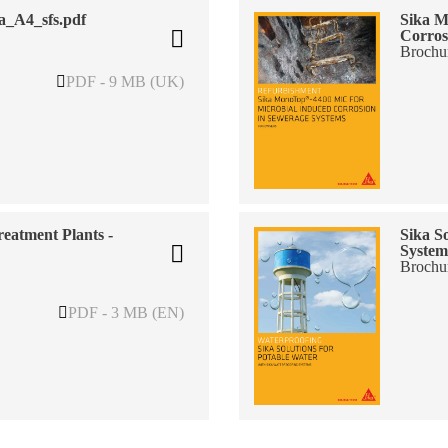
a_A4_sfs.pdf
Sika M
Corros
Brochu
PDF - 9 MB (UK)
eatment Plants -
Sika S
System
Brochu
PDF - 3 MB (EN)