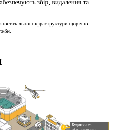
забезпечують збір, видалення та
допостачальної інфраструктури щорічно
ужби.
и
Будинки та
підприємства