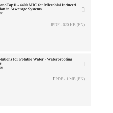
onoTop® - 4400 MIC for Microbial Induced
ion in Sewerage Systems
re
PDF - 620 KB (EN)
olutions for Potable Water - Waterproofing
s
re
PDF - 1 MB (EN)