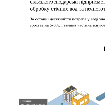
сільськогосподарські підприємст
обробку стічних вод та нечистот
За останні десятиліття потреба у воді 
зростає на 5-6%, і велика частина існую
Станція
очищення питної