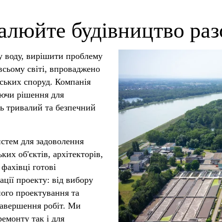
алюйте будівництво разо
у воду, вирішити проблему
 всьому світі, впроваджено
рських споруд. Компанія
уючи рішення для
ть тривалий та безпечний
истем для задоволення
их об'єктів, архітекторів,
 фахівці готові
ації проекту: від вибору
ного проектування та
завершення робіт. Ми
емонту так і для