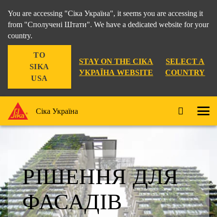
You are accessing "Сіка Україна", it seems you are accessing it
from "Сполучені Штати". We have a dedicated website for your
country.
TO
STAY ON THE СІКА
SELECT A
SIKA
УКРАЇНА WEBSITE
COUNTRY
USA
Сіка Україна
РІШЕННЯ ДЛЯ
ФАСАДІВ