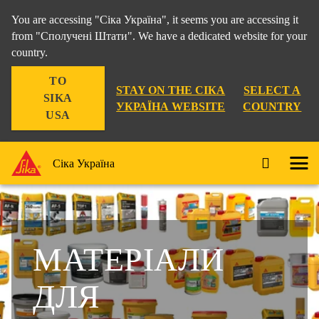
You are accessing "Сіка Україна", it seems you are accessing it
from "Сполучені Штати". We have a dedicated website for your
country.
TO
STAY ON THE СІКА
SELECT A
SIKA
УКРАЇНА WEBSITE
COUNTRY
USA
Сіка Україна
МАТЕРІАЛИ
ДЛЯ