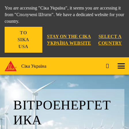
You are accessing "Сіка Україна", it seems you are accessing it
from "Сполучені Штати". We have a dedicated website for your
country.
TO
STAY ON THE СІКА
SELECT A
SIKA
УКРАЇНА WEBSITE
COUNTRY
USA
Сіка Україна
ВІТРОЕНЕРГЕТ
ИКА