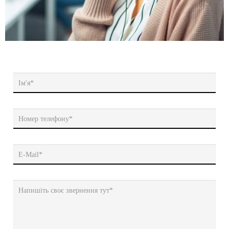
Ім'я*
Номер телефону*
E-Mail*
Напишіть своє звернення тут*