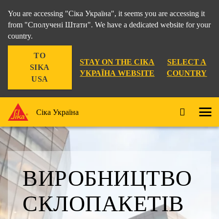
You are accessing "Сіка Україна", it seems you are accessing it
from "Сполучені Штати". We have a dedicated website for your
country.
TO
STAY ON THE СІКА
SELECT A
SIKA
УКРАЇНА WEBSITE
COUNTRY
USA
Сіка Україна
ВИРОБНИЦТВО
СКЛОПАКЕТІВ