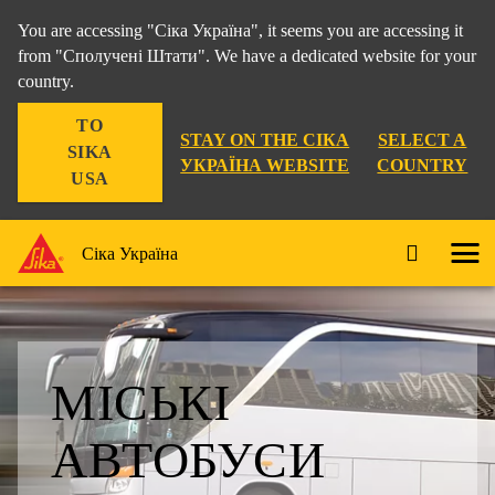
You are accessing "Сіка Україна", it seems you are accessing it
from "Сполучені Штати". We have a dedicated website for your
country.
TO
STAY ON THE СІКА
SELECT A
SIKA
УКРАЇНА WEBSITE
COUNTRY
USA
Сіка Україна
МІСЬКІ
АВТОБУСИ