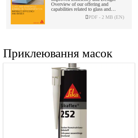
Overview of our offering and
capabilities related to glass and
windshield bonding in the
PDF - 2 MB (EN)
Transportation market.
Приклеювання масок