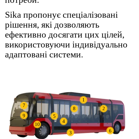
Sika пропонує спеціалізовані
рішення, які дозволяють
ефективно досягати цих цілей,
використовуючи індивідуально
адаптовані системи.
1
7
8
2
9
5
4
10
6
3