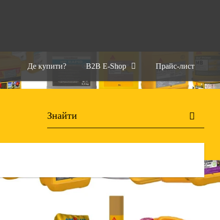
Де купити?
B2B E-Shop
Прайс-лист