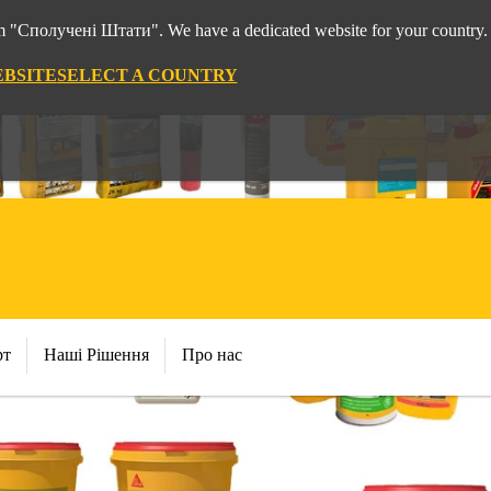
rom "Сполучені Штати". We have a dedicated website for your country.
EBSITE
SELECT A COUNTRY
рт
Наші Рішення
Про нас