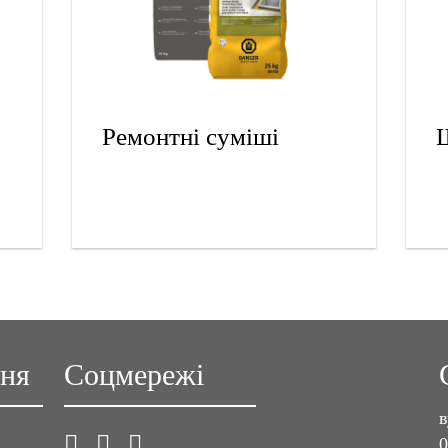
Ремонтні суміші
ння
Соцмережі
в
0