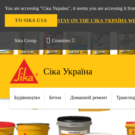
You are accessing "Сіка Україна", it seems you are accessing it f
TO SIKA USA
STAY ON THE СІКА УКРАЇНА W
Sika Group
Countries
Сіка Україна
Будівництво
Бетон
Домашній ремонт
Транспо