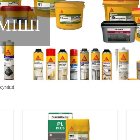
УМІШІ
 суміші