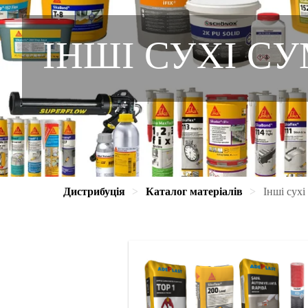
ІНШІ СУХІ С
Дистрибуція
Каталог матеріалів
Інші сухі