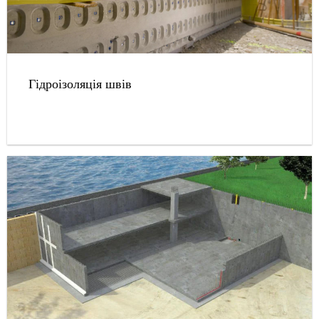
Гідроізоляція швів