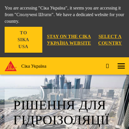
You are accessing "Сіка Україна", it seems you are accessing it
from "Сполучені Штати". We have a dedicated website for your
country.
TO
STAY ON THE СІКА
SELECT A
SIKA
УКРАЇНА WEBSITE
COUNTRY
USA
Сіка Україна
РІШЕННЯ ДЛЯ
ГІДРОІЗОЛЯЦІЇ