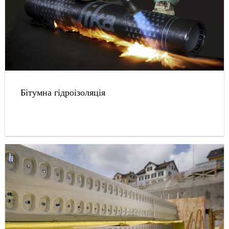
Бітумна гідроізоляція