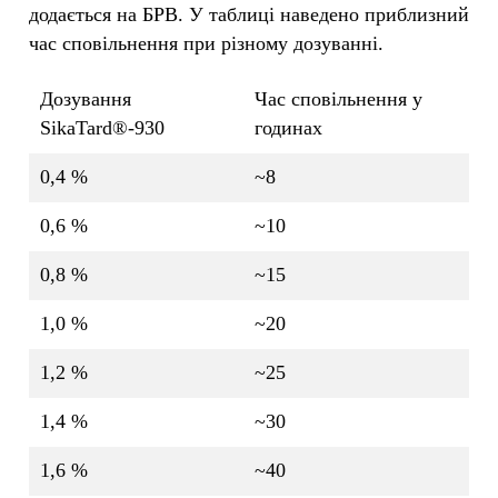
додається на БРВ. У таблиці наведено приблизний
час сповільнення при різному дозуванні.
Дозування
Час сповільнення у
SikaTard®-930
годинах
0,4 %
~8
0,6 %
~10
0,8 %
~15
1,0 %
~20
1,2 %
~25
1,4 %
~30
1,6 %
~40