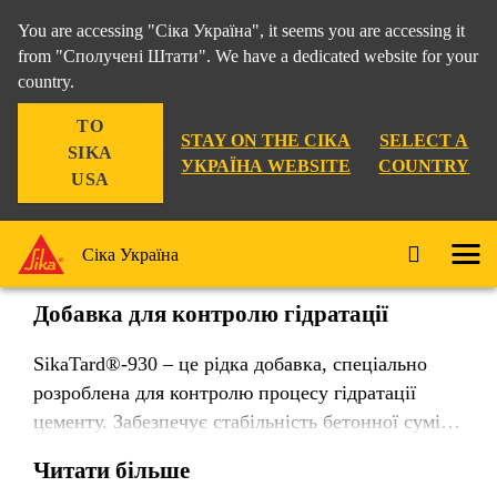
You are accessing "Сіка Україна", it seems you are accessing it
from "Сполучені Штати". We have a dedicated website for your
country.
Рішення для Будівництва
...
SikaTard®-930
TO
STAY ON THE СІКА
SELECT A
SIKA
УКРАЇНА WEBSITE
COUNTRY
USA
SikaTard®-930
Сіка Україна
Добавка для контролю гідратації
SikaTard®-930 – це рідка добавка, спеціально
розроблена для контролю процесу гідратації
цементу. Забезпечує стабільність бетонної суміші
без початку тужавіння протягом тривалого часу,
Читати більше
не погіршуючи експлуатаційні характеристики