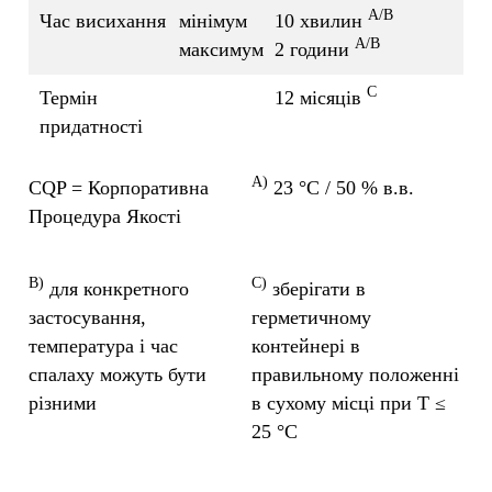
A/B
Час висихання
мінімум
10 хвилин
A/B
максимум
2 години
C
Термін
12 місяців
придатності
A)
CQP = Корпоративна
23 °C / 50 % в.в.
Процедура Якості
B)
C)
для конкретного
зберігати в
застосування,
герметичному
температура і час
контейнері в
спалаху можуть бути
правильному положенні
різними
в сухому місці при Т ≤
25 °C