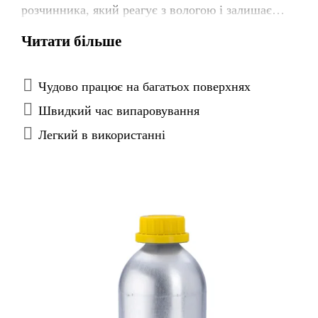
розчинника, який реагує з вологою і залишає
активні сполуки на поверхні. Ці сполуки діють
Читати більше
як зв'язок між поверхнею і ґрунтовками або
герметиками / клеями. Sika® Aktivator-205
призначений для підготовки зклеюваних
Чудово працює на багатьох поверхнях
поверхонь перед нанесенням клеїв і герметиків
Швидкий час випаровування
Sikaflex® та Sikasil® .
Легкий в використанні