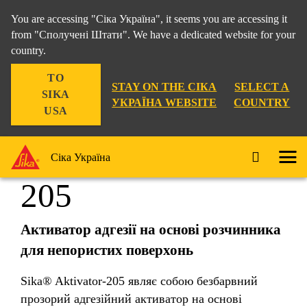
You are accessing "Сіка Україна", it seems you are accessing it
from "Сполучені Штати". We have a dedicated website for your
country.
Рішення для Будівництва
...
Sika® Aktivator-205
TO
STAY ON THE СІКА
SELECT A
SIKA
УКРАЇНА WEBSITE
COUNTRY
USA
Sika® Aktivator-
Сіка Україна
205
Активатор адгезії на основі розчинника
для непористих поверхонь
Sika® Aktivator-205 являє собою безбарвний
прозорий адгезійний активатор на основі