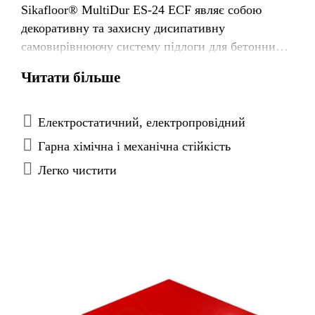
Sikafloor® MultiDur ES-24 ECF являє собою
декоративну та захисну дисипативну
самовирівнюючу систему підлоги для бетонних
або цементних покриттів з нормальним до
Читати більше
середньо важкого зносу.
Електростатичний, електропровідний
Гарна хімічна і механічна стійкість
Легко чистити