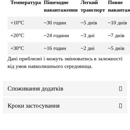
Температура
Пішеходне
Легкий
Повне
навантаження
транспорт
наванта
+10°C
~30 годин
~5 днів
~10 днів
+20°C
~24 години
~3 дні
~7 днів
+30°C
~16 годин
~2 дні
~5 днів
Дані приблизні і можуть змінюватись в залежності
від умов навколишнього середовища.
Споживання додатків
Кроки застосування