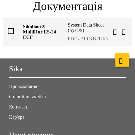
Документація
System Data Sheet
Sikafloor®
(SysDS)
MultiDur ES-24
ECF
PDF - 719 KB (UK)
Sika
Про компанію
Сталий шлях Sika
Контакти
Кар'єра
Наші рішення