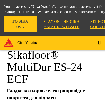
You are accessing "Сіка Україна", it seems you are accessing it fro
"Сполучені Штати". We have a dedicated website for your country
TO SIKA
STAY ON THE СІКА
SELECT
Рішення для Будівництва
...
Sikafloor® MultiDur 
USA
УКРАЇНА WEBSITE
COUNT
Сіка Україна
Sikafloor®
MultiDur ES-24
ECF
Гладке кольорове електропровідне
покриття для підлоги