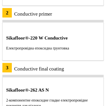
2
Conductive primer
Sikafloor®-220 W Conductive
Електропровідна епоксидна ґрунтовка
3
Conductive final coating
Sikafloor®-262 AS N
2-компонентне епоксидне гладке електропровідне
покриття для підлоги