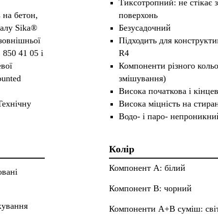
Тиксотропний: не стікає 
 на бетон,
поверхонь
іалу Sika®
Безусадочний
зовнішньої
Підходить для конструкти
850 41 05 і
R4
вої
Компоненти різного коль
ounted
змішування)
Висока початкова і кінцев
Технічну
Висока міцність на стира
Водо- і паро- непроникни
Колір
Компонент A: білий
овані
Компонент B: чорний
кування
Компоненти A+B суміш: сві