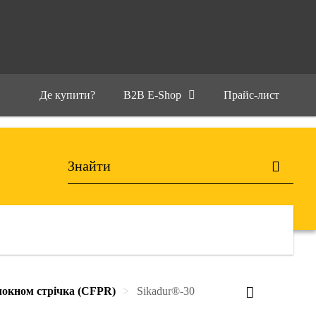
Де купити?
B2B E-Shop
Прайс-лист
локном стрічка (CFPR)
Sikadur®-30