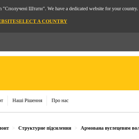
rom "Сполучені Штати". We have a dedicated website for your country.
EBSITE
SELECT A COUNTRY
рт
Наші Рішення
Про нас
монт
Структурне підсилення
Армована вуглецевим во