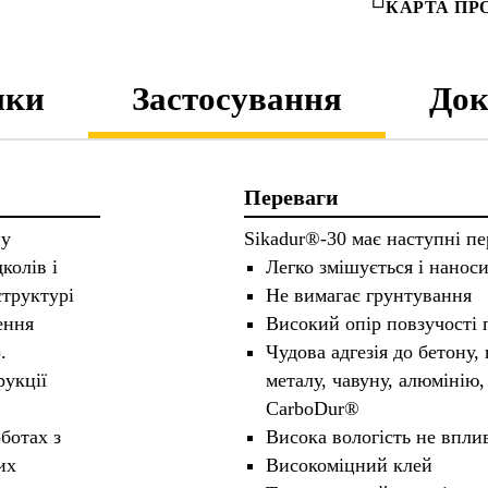
КАРТА ПР
ики
Застосування
Док
Переваги
ну
Sikadur®-30 має наступні пе
колів і
Легко змішується і нанос
структурі
Не вимагає грунтування
ення
Високий опір повзучості 
.
Чудова адгезія до бетону, 
рукції
металу, чавуну, алюмінію,
CarboDur®
ботах з
Висока вологість не впли
их
Високоміцний клей