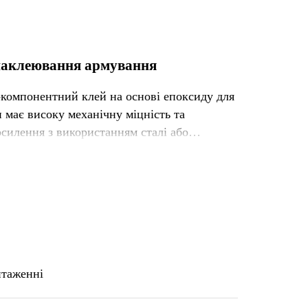
 наклеювання армування
-компонентний клей на основі епоксиду для
 має високу механічну міцність та
силення з використанням сталі або
нтаженні