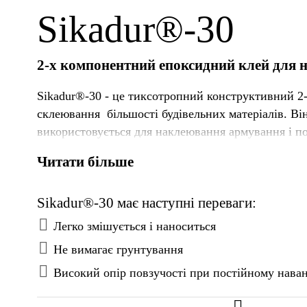
Sikadur®-30
2-х компонентний епоксидний клей для
Sikadur®-30 - це тиксотропний конструктивний 2
склеювання більшості будівельних матеріалів. Він
використовується для наклеювання армування і по
стрічок Sika® CarboDur® plates.
Читати більше
Sikadur®-30 має наступні переваги:
Легко змішується і наноситься
Не вимагає грунтування
Високий опір повзучості при постійному нава