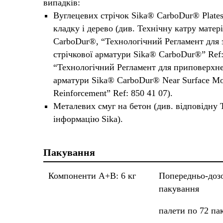
випадків:
Вуглецевих стрічок Sika® CarboDur® Plates
кладку і дерево (див. Технічну катру матер
CarboDur®, “Технологічний Регламент для 
стрічкової арматури Sika® CarboDur®” Ref: 
“Технологічний Регламент для приповерхне
арматури Sika® CarboDur® Near Surface M
Reinforcement” Ref: 850 41 07).
Металевих смуг на бетон (див. відповідну 
інформацію Sika).
Пакування
Компоненти A+B: 6 кг
Попередньо-доз
пакування
палети по 72 па