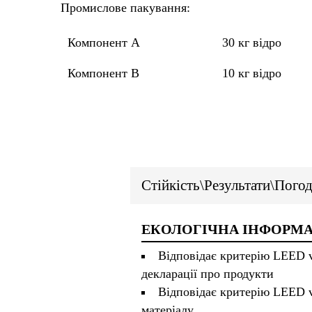
Промислове пакування:
Компонент A
30 кг відро
Компонент B
10 кг відро
Стійкість\Результати\Пого
ЕКОЛОГІЧНА ІНФОРМА
Відповідає критерію LEED v
декларації про продукти
Відповідає критерію LEED v
матеріалу