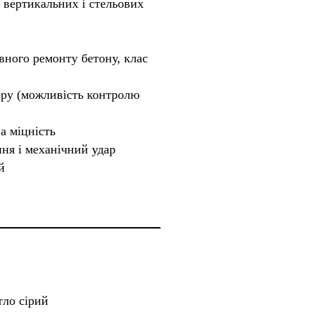
з вертикальних і стельових
вного ремонту бетону, клас
ору (можливість контролю
а міцність
ння і механічний удар
й
тло сірий