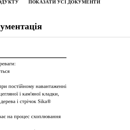
ОДУКТУ
ПОКАЗАТИ УСІ ДОКУМЕНТИ
ументація
реваги:
иться
при постійному навантаженні
цегляної і кам'яної кладки,
 дерева і стрічок Sika®
ває на процес схоплювання