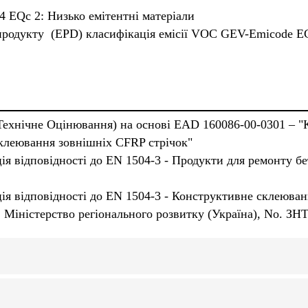
 EQc 2: Низько емітентні матеріали
 продукту (EPD) класифікація емісії VOC GEV-Emicode 
Технічне Оцінювання) на основі EAD 160086-00-0301 – "
клеювання зовнішніх CFRP стрічок"
я відповідності дo EN 1504-3 - Продукти для ремонту б
я відповідності дo EN 1504-3 - Конструктивне склеюва
, Міністерство регіонального розвитку (Україна), No. ЗН