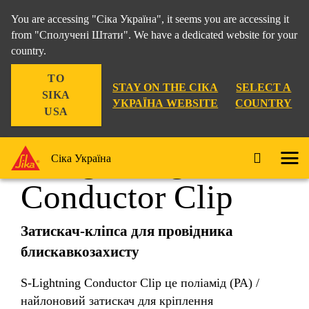
You are accessing "Сіка Україна", it seems you are accessing it
from "Сполучені Штати". We have a dedicated website for your
country.
Рішення для Будівництва
...
S-Lightning Conductor
TO
STAY ON THE СІКА
SELECT A
SIKA
УКРАЇНА WEBSITE
COUNTRY
USA
S-Lightning
Сіка Україна
Conductor Clip
Затискач-кліпса для провідника
блискавкозахисту
S-Lightning Conductor Clip це поліамід (PA) /
найлоновий затискач для кріплення