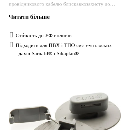
провідникового кабелю блискавкозахисту до
покрівельних мембран Sarnafil® і Sikaplan®
Читати більше
Стійкість до УФ впливів
Підходить для ПВХ і ТПО систем плоских
дахів Sarnafil® і Sikaplan®