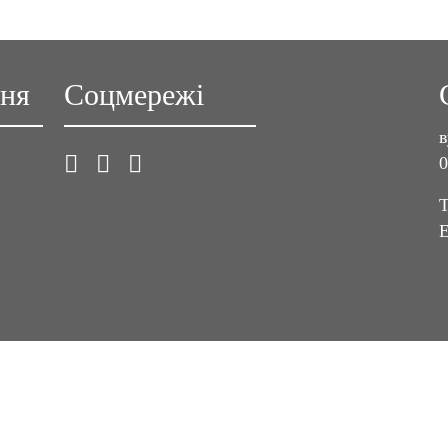
ння
Соцмережі
в
0
T
E