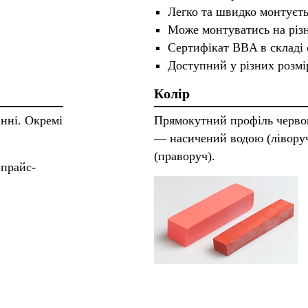
Легко та швидко монтуєть
Може монтуватись на різн
Сертифікат BBA в складі 
Доступний у різних розмі
Колір
нні. Окремі
Прямокутний профіль червон
— насичений водою (ліворуч
(праворуч).
 прайс-