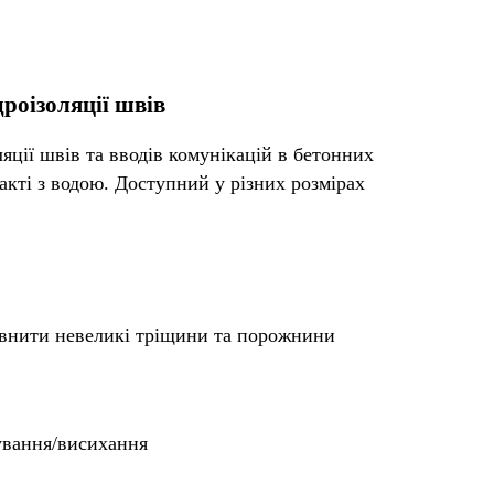
роізоляції швів
ляції швів та вводів комунікацій в бетонних
такті з водою. Доступний у різних розмірах
повнити невеликі тріщини та порожнини
чування/висихання