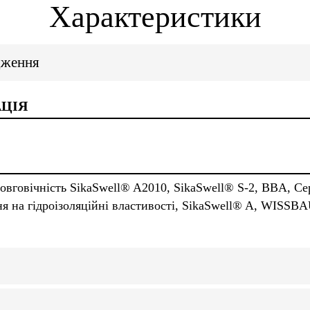
Характеристики
дження
ЦІЯ
 довговічність SikaSwell® A2010, SikaSwell® S-2, BBA, С
 на гідроізоляційні властивості, SikaSwell® A, WISSBA