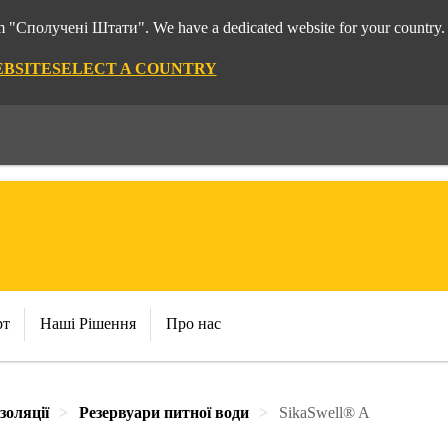
rom "Сполучені Штати". We have a dedicated website for your country.
EBSITE
SELECT A COUNTRY
рт
Наші Рішення
Про нас
золяції
Резервуари питної води
SikaSwell® A