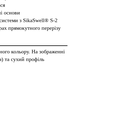
ся
і основи
системи з SikaSwell® S-2
рах прямокутного перерізу
ого кольору. На зображенні
) та сухий профіль