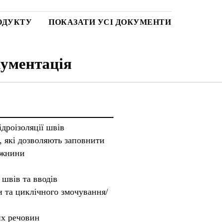
ОДУКТУ
ПОКАЗАТИ УСІ ДОКУМЕНТИ
ументація
дроізоляції швів
, які дозволяють заповнити
ожнини
 швів та вводів
и та циклічного змочування/
их речовин