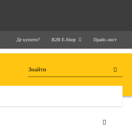
Де купити?
B2B E-Shop
Прайс-лист