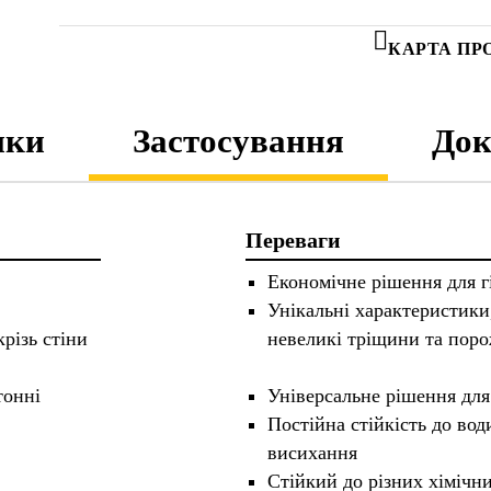
КАРТА ПР
ики
Застосування
Док
Переваги
Економічне рішення для гі
Унікальні характеристики
різь стіни
невеликі тріщини та пор
тонні
Універсальне рішення для
Постійна стійкість до вод
висихання
Стійкий до різних хімічн