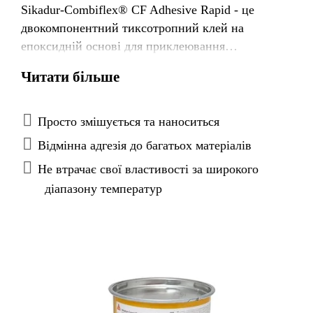
Sikadur-Combiflex® CF Adhesive Rapid - це
двокомпонентний тиксотропний клей на
епоксидній основі для приклеювання
модифікованих еластичних поліолефінових
Читати більше
(ТПО) гідроізоляційних стрічок, що входять до
систем Sikadur Combiflex® SG. Підходить для
різних типів основ, як всередині приміщень, так
Просто змішується та наноситься
і назовні. Слід використовувати за температури
Відмінна адгезія до багатьох матеріалів
від +5 °C до +15 °C
Не втрачає свої властивості за широкого
діапазону температур