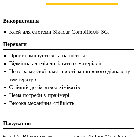
Використання
Клей для системи Sikadur Combiflex® SG.
Переваги
Просто змішується та наноситься
Відмінна адгезія до багатьох матеріалів
Не втрачає свої властивості за широкого діапазону
температур
Стійкий до багатьох хімікатів
Нема потреби у праймері
Висока механічна стійкість
Пакування
6 кг (A+B) комплект
Палета 432 кг (72 × 6 кг)