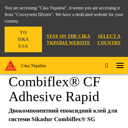
You are accessing "Сіка Україна", it seems you are accessing it
from "Сполучені Штати". We have a dedicated website for your
country.
Рішення для Будівництва
...
Sikadur-Combiflex® C
TO
STAY ON THE СІКА
SELECT A
SIKA
УКРАЇНА WEBSITE
COUNTRY
USA
Sikadur-
Сіка Україна
Combiflex® CF
Adhesive Rapid
Двокомпонентний епоксидний клей для
системи Sikadur Combiflex® SG