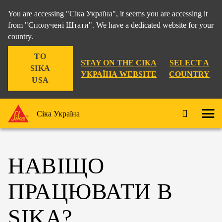
You are accessing "Сіка Україна", it seems you are accessing it
from "Сполучені Штати". We have a dedicated website for your
country.
TO
STAY ON THE СІКА
SELECT A
SIKA
УКРАЇНА WEBSITE
COUNTRY
USA
Сіка Україна
НАВІЩО
ПРАЦЮВАТИ В
SIKA?