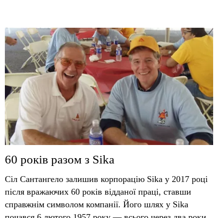
60 років разом з Sika
Сіл Сантангело залишив корпорацію Sika у 2017 році
після вражаючих 60 років відданої праці, ставши
справжнім символом компанії. Його шлях у Sika
почався 6 лютого 1957 року — всього через два роки