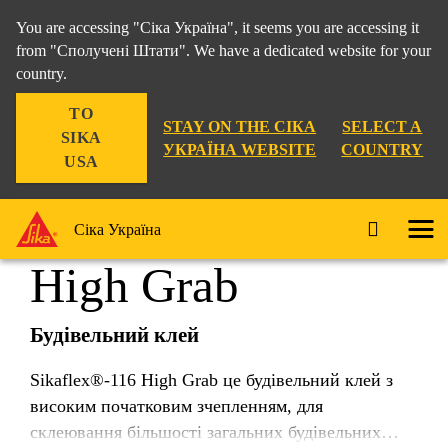
You are accessing "Сіка Україна", it seems you are accessing it
from "Сполучені Штати". We have a dedicated website for your
country.
Дистрибуція
...
Sikaflex®-116 High Grab
TO
STAY ON THE СІКА
SELECT A
SIKA
УКРАЇНА WEBSITE
COUNTRY
USA
Sikaflex®-116
Сіка Україна
High Grab
Будівельний клей
Sikaflex®-116 High Grab це будівельний клей з
високим початковим зчепленням, для
склеювання більшості загальних будівельних