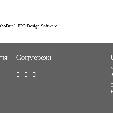
rboDur® FRP Design Software:
ння
Соцмережі
в
0
T
E