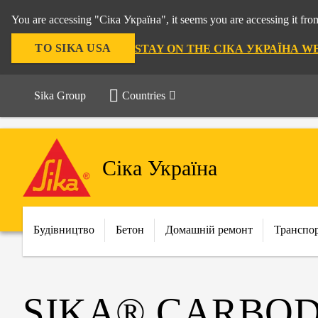
You are accessing "Сіка Україна", it seems you are accessing it f
TO SIKA USA
STAY ON THE СІКА УКРАЇНА W
Sika Group
Countries
Сіка Україна
Будівництво
Бетон
Домашній ремонт
Транспо
SIKA® CARBO