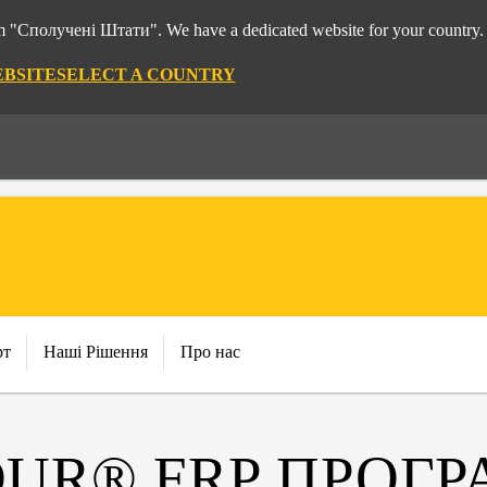
rom "Сполучені Штати". We have a dedicated website for your country.
EBSITE
SELECT A COUNTRY
рт
Наші Рішення
Про нас
DUR® FRP ПРОГ