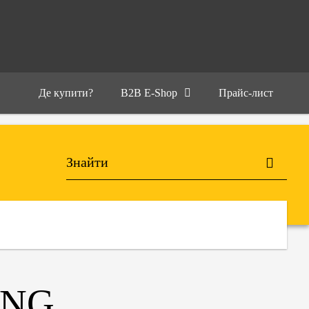
Де купити?
B2B E-Shop
Прайс-лист
ING