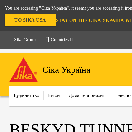
You are accessing "Сіка Україна", it seems you are accessing it f
TO SIKA USA
STAY ON THE СІКА УКРАЇНА W
Sika Group
Countries
Сіка Україна
Будівництво
Бетон
Домашній ремонт
Транспо
BESKYD TUNN