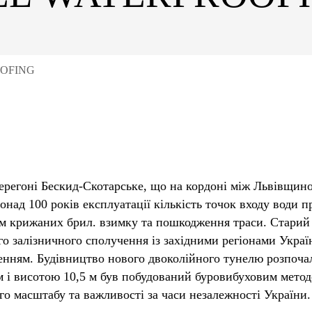
OFING
ерегоні Бескид-Скотарське, що на кордоні між Львівщино
онад 100 років експлуатації кількість точок входу води 
м крижаних брил. взимку та пошкодження траси. Старий 
о залізничного сполучення із західними регіонами Украї
нням. Будівництво нового двоколійного тунелю розпочал
 і висотою 10,5 м був побудований буровибуховим метод
о масштабу та важливості за часи незалежності України.