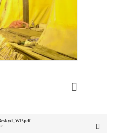
eskyd_WP.pdf
ра