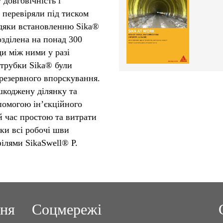
довговічність і
 перевіряли під тиском
авдяки встановленню Sika®
озділена на понад 300
ди між ними у разі
 трубки Sika® були
 резервного впорскування.
шкоджену ділянку та
опомогою ін’єкційного
й час простою та витрати
ки всі робочі шви
ілями SikaSwell® P.
ння
Соцмережі