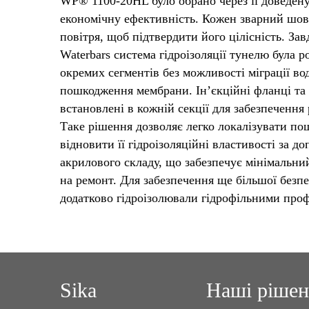
WP® 1100-20HL було обрано через її доведену 
економічну ефективність. Кожен зварний шов
повітря, щоб підтвердити його цілісність. З
Waterbars система гідроізоляції тунелю була р
окремих сегментів без можливості міграції во
пошкодження мембрани. Ін’єкційні фланці та
встановлені в кожній секції для забезпечення
Таке рішення дозволяє легко локалізувати по
відновити її гідроізоляційні властивості за д
акрилового складу, що забезпечує мінімальни
на ремонт. Для забезпечення ще більшої безпе
додатково гідроізолювали гідрофільними проф
Sika
Наші ріше