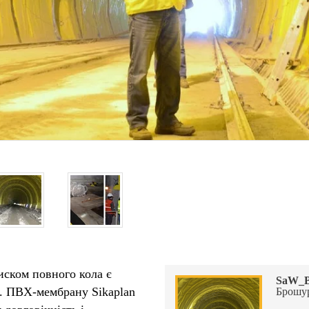
тиском повного кола є
SaW_B
. ПВХ-мембрану Sikaplan
Брошу