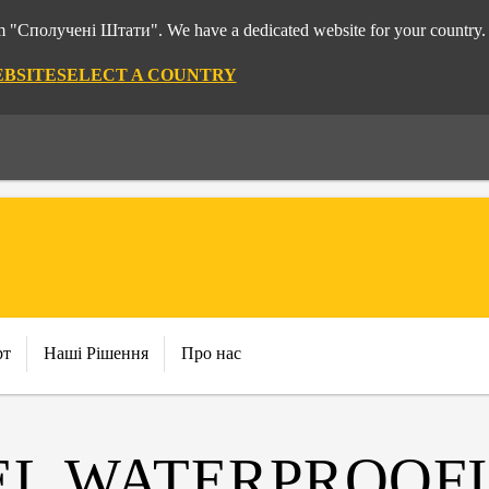
rom "Сполучені Штати". We have a dedicated website for your country.
EBSITE
SELECT A COUNTRY
рт
Наші Рішення
Про нас
EL WATERPROOF