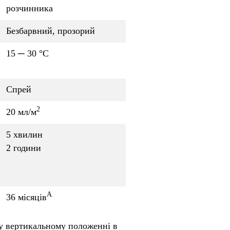
розчинника
Безбарвний, прозорий
15 ─ 30 °C
Спрей
2
20 мл/м
5 хвилин
2 години
A
36 місяців
і у вертикальному положенні в