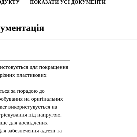
ОДУКТУ
ПОКАЗАТИ УСІ ДОКУМЕНТИ
ументація
ристовується для покращення
 різних пластикових
ться за порадою до
робування на оригінальних
mer використувується на
тріскування під напругою.
ише для досвідчених
ля забезпечення адгезії та