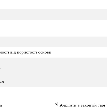
ності від пористості основи
м
ум
A)
ь
зберігати в закритій тар