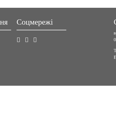
ння
Соцмережі
в
0
T
E