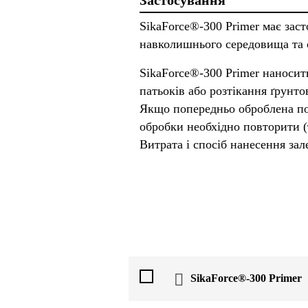
SikaForce®-300 Primer має заст
навколишнього середовища та 
SikaForce®-300 Primer наноси
патьоків або розтікання ґрунто
Якщо попередньо оброблена по
обробки необхідно повторити (т
Витрата і спосіб нанесення за
SikaForce®-300 Primer