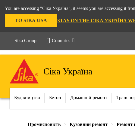
You are accessing "Сіка Україна", it seems you are accessing it f
TO SIKA USA
STAY ON THE СІКА УКРАЇНА W
Sika Group
Countries
Сіка Україна
Будівництво
Бетон
Домашній ремонт
Транспо
Промисловість
Кузовний ремонт
Ремонт 