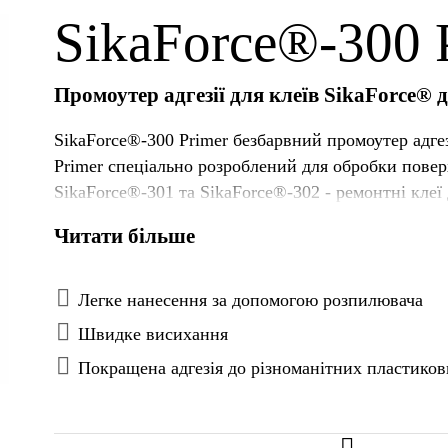
SikaForce®-300 
Промоутер адгезії для клеїв SikaForce® 
SikaForce®-300 Primer безбарвний промоутер адгез
Primer спеціально розроблений для обробки пове
SikaForce®-301 та SikaForce®-302 - ремонтні клеї
Читати більше
Легке нанесення за допомогою розпилювача
Швидке висихання
Покращена адгезія до різноманітних пластико