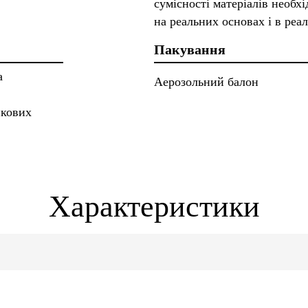
сумісності матеріалів необх
на реальних основах і в ре
Пакування
а
Аерозольний балон
икових
Характеристики