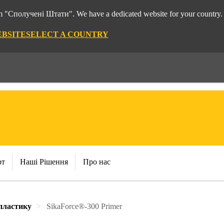
rom "Сполучені Штати". We have a dedicated website for your country.
EBSITE
SELECT A COUNTRY
рт
Наші Рішення
Про нас
пластику
SikaForce®-300 Primer