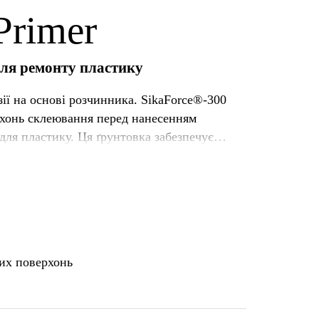
Primer
для ремонту пластику
ії на основі розчинника. SikaForce®-300
рхонь склеювання перед нанесенням
 для пластику. Ця ґрунтовка забезпечує
хорошу адгезію без попередньої активації на багатьох основах.
вих поверхонь