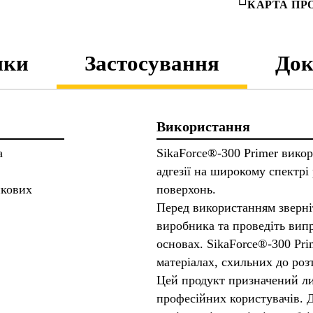
КАРТА ПР
ики
Застосування
Док
Використання
а
SikaForce®-300 Primer вико
адгезії на широкому спектрі
икових
поверхонь.
Перед використанням зверні
виробника та проведіть вип
основах. SikaForce®-300 Pri
матеріалах, схильних до роз
Цей продукт призначений л
професійних користувачів. Д