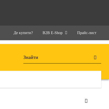
Де купити?
B2B E-Shop
Прайс-лист