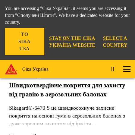
You are accessing "Сіка Україна", it seems you are accessing it
from "Сполучені Штати". We have a dedicated website for your
country.
Промисловість
...
Sikagard®-6470 S
TO
STAY ON THE СІКА
SELECT A
SIKA
УКРАЇНА WEBSITE
COUNTRY
USA
Sikagard®-6470 S
Сіка Україна
Швидкотвердіюче покриття для захисту
від гравію в аерозольних балонах
Sikagard®-6470 S це швидкосохнуче захисне
покриття на основі гуми в аерозольних балонах з
дуже хорошим захистом від іржі та
звукоізоляційними властивостями. Він підходить