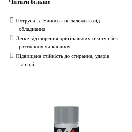
Читати більше
для ефективного захисту від ударів гравію в
кузов автомобіля і переконує своєю чудовою
кінцевою продуктивністю. Завдяки дуже
Потруси та Нанось - не залежить від
хорошим властивостям нанесення оригінальні
обладнання
текстури можна легко відтворити.
Легке відтворення оригінальних текстур без
Sikagard®-6470 S демонструє найкращі в своєму
розтікання чи капання
класі характеристики фарбування, особливо з
Підвищена стійкість до стирання, ударів
системами фарбування на водній основі. Після
та солі
висихання залишається міцне покриття,
захищаючи метал від ударів і корозії.