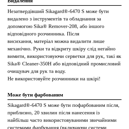
Видалення
Незатвердівший Sikagard®-6470 S може бути
видалено з інструментів та обладнання за
допомогою Sika® Remover-208, або іншого
відповідного розчинника. Після
висихання, матеріал можна видалити лише
механічно. Руки та відкриту шкіру слід негайно
вимити, використовуючи серветки для рук, такі як
Sika® Cleaner-350H або відповідний промисловий
очищувач для рук та воду.
Не використовуйте розчинники на шкірі!
Може бути фарбованим
Sikagard®-6470 S може бути пофарбованим після,
приблизно, 20 хвилин після нанесення із
найбільш часто використовуваними звичайними
системами фарбування (включаючи системи