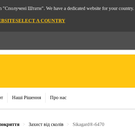
rom "Сполучені Штати". We have a dedicated website for your country.
EBSITE
SELECT A COUNTRY
рт
Наші Рішення
Про нас
 покриття
Захист від сколів
Sikagard®-6470