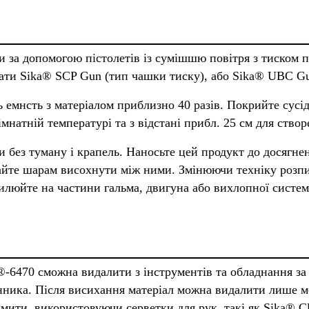
 за допомогою пістолетів із сумішшю повітря з тиском по
ати Sika® SCP Gun (тип чашки тиску), або Sika® UBC Gu
 емнсть з матеріалом приблизно 40 разів. Покрийте сусі
мнатній температурі та з відстані прибл. 25 см для ство
 без туману і крапель. Наносьте цей продукт до досягне
айте шарам висохнути між ними. Змінюючи техніку розп
пилюйте на частини гальма, двигуна або вихлопної систем
®-6470 cможна видалити з інструментів та обладнання з
нника. Після висихання матеріал можна видалити лише м
имити, використовуючи серветки для рук, такі як Sika® C