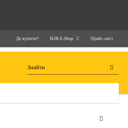
Де купити?
B2B E-Shop
Прайс-лист