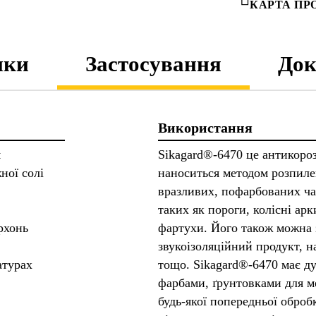
КАРТА ПР
ики
Застосування
Док
Використання
я
Sikagard®-6470 це антикороз
ної солі
наноситься методом розпиле
вразливих, пофарбованих ча
таких як пороги, колісні арк
рхонь
фартухи. Його також можна 
звукоізоляційний продукт, н
атурах
тощо. Sikagard®-6470 має д
фарбами, ґрунтовками для м
будь-якої попередньої оброб