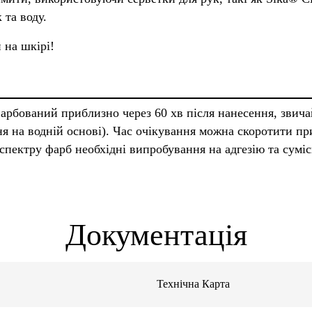
та воду.
 на шкірі!
арбований приблизно через 60 хв після нанесення, зви
я на водній основі). Час очікування можна скоротити п
спектру фарб необхідні випробування на адгезію та суміс
Документація
Технічна Карта