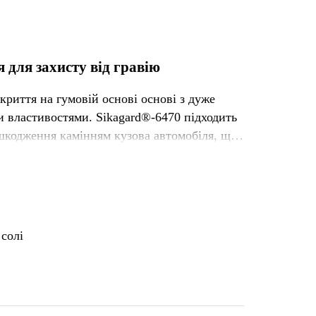
для захисту від гравію
криття на гумовій основі основі з дуже
 властивостями. Sikagard®-6470 підходить
ошкодження камінням кузова автомобіля, що
истиками. Оригінальні текстури легко
 нанесення.
датність до фарбування, особливо з
сихання формує міцне покриття, яке
 солі