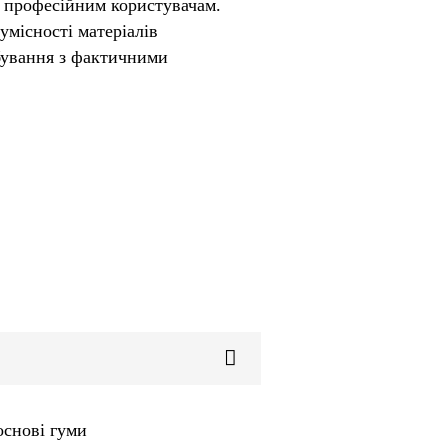
 професійним користувачам.
сумісності матеріалів
бування з фактичними
основі гуми