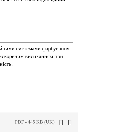
чайними системами фарбування
рискореним висиханням при
ність.
PDF - 445 KB (UK)