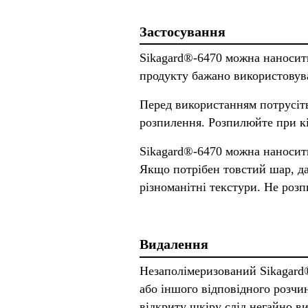
Застосування
Sikagard®-6470 можна наносити
продукту бажано використовув
Перед використанням потрусіть
розпилення. Розпилюйте при кі
Sikagard®-6470 можна наносити
Якщо потрібен товстий шар, д
різноманітні текстури. Не роз
Видалення
Незаполімеризований Sikagard
або іншого відповідного розчи
відкриту шкіру слід негайно в