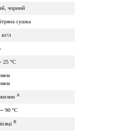
ий, чорний
ітряна сушка
 кг/л
%
─ 25 °C
 мкм
 мкм
A
хвилин
 ─ 90 °C
B
місяці