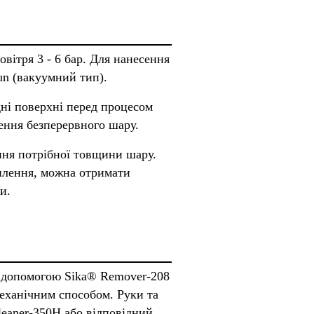
вітря 3 - 6 бар. Для нанесення
n (вакуумний тип).
дні поверхні перед процесом
рення безперервного шару.
ння потрібної товщини шару.
илення, можна отримати
и.
а допомогою Sika® Remover-208
еханічним способом. Руки та
leaner-350H або відповідний