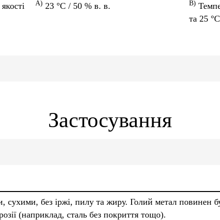
A)
B)
якості
23 °C / 50 % в. в.
Темпе
та 25 °C
Застосування
, сухими, без іржі, пилу та жиру. Голий метал повинен 
розії (наприклад, сталь без покриття тощо).