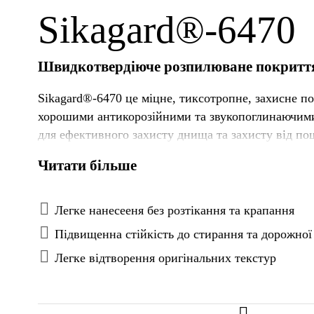
Sikagard®-6470
Швидкотвердіюче розпилюване покриття 
Sikagard®-6470 це міцне, тиксотропне, захисне по
хорошими антикорозійними та звукопоглинаючими
для ефективного захисту днища та захисту від п
переконує своїми відмінними кінцевими характер
Читати більше
відтворюються, завдяки розширеним властивостям
Sikagard®-6470 показує найкращу у своєму класі з
системами фарбування на водній основі. Після ви
Легке нанесееня без розтікання та крапання
захищає метал від корозії та ударів.
Підвищенна стійкість до стирання та дорожної
Легке відтворення оригінальних текстур