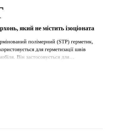
T
хонь, який не містить ізоціоната
ермінований полімерний (STP) герметик,
користовується для герметизації швів
обіля. Він застосовується для
х з'єднань кузова транспортного засобу.
атеріалів, які зазвичай використовуються у