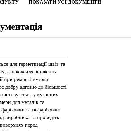
ОДУКТУ
ПОКАЗАТИ УСІ ДОКУМЕНТИ
ументація
ься для герметизації швів та
ня, а також для зниження
ії при ремонті кузова
ає добру адгезію до більшості
користовуються у кузовних
мери для металів та
 фарбовані та нефарбовані
ад виробника та проведіть
 поверхнях перед