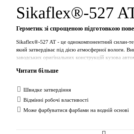
Sikaflex®-527 A
Герметик зі спрощеною підготовкою повер
Sikaflex®-527 AT - це однокомпонентний силан-т
який затвердіває під дією атмосферної вологи. Ви
заводських оригінальних конструкцій кузова автом
багатоцільових зовнішніх та внутрішніх еластични
Читати більше
Sikaflex®-527 AT має добру адгезію до більшості м
кузовних майстернях.
Швидке затвердіння
Відмінні робочі властивості
Може фарбуватися фарбами на водній основі