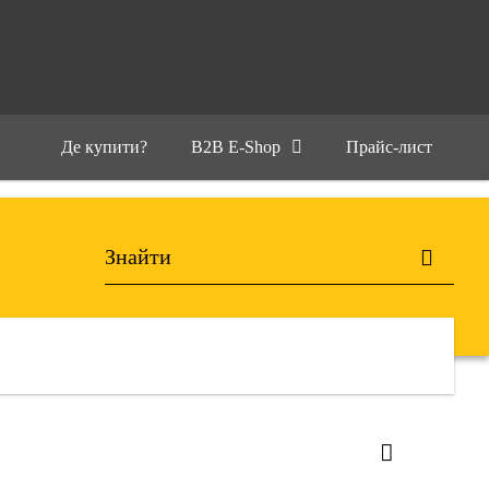
Де купити?
B2B E-Shop
Прайс-лист