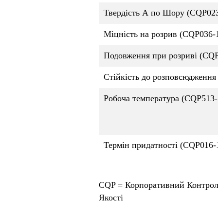
Твердість А по Шору (CQP023-
Міцність на розрив (CQP036-1
Подовження при розриві (CQP
Стійкість до розповсюдження 
Робоча температура (CQP513-
Термін придатності (CQP016-
CQP = Корпоративний Контрол
Якості