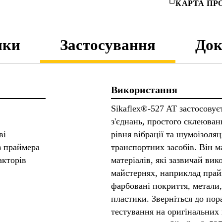
КАРТА ПР
ики
Застосування
Док
Використання
Sikaflex®-527 AT застосовуєт
з'єднань, простого склеюван
ві
рівня вібрації та шумоізоляц
з праймера
транспортних засобів. Він м
акторів
матеріалів, які зазвичай ви
майстернях, наприклад прай
фарбовані покриття, метали,
пластики. Зверніться до пор
тестування на оригінальних