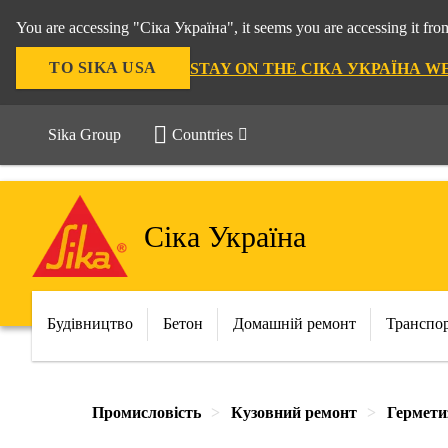
You are accessing "Сіка Україна", it seems you are accessing it f
TO SIKA USA
STAY ON THE СІКА УКРАЇНА W
Sika Group
Countries
Сіка Україна
Будівництво
Бетон
Домашній ремонт
Транспо
Промисловість
Кузовний ремонт
Гермети