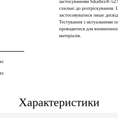
застосуванням Sikaflex®-527
схильні до розтріскування.
застосовуватися лише досві
Тестування з актуальними п
проводитися для впевненності
матеріалів.
мл
мл
Характеристики