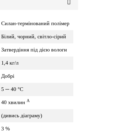
Силан-термінований полімер
Білий, чорний, світло-сірий
Затвердіння під дією вологи
1,4 кг/л
Добрі
5 ─ 40 °C
A
40 хвилин
(дивись діаграму)
3 %