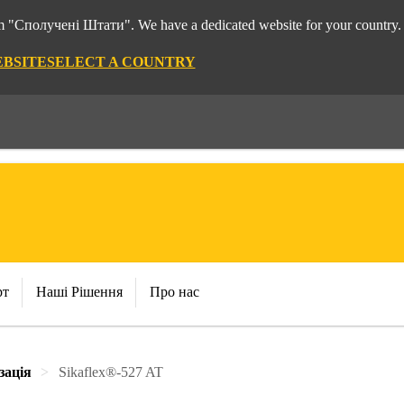
rom "Сполучені Штати". We have a dedicated website for your country.
EBSITE
SELECT A COUNTRY
рт
Наші Рішення
Про нас
зація
Sikaflex®-527 AT