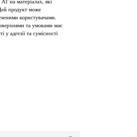
 AT на матеріалах, які
 Цей продукт може
дченими користувачами.
оверхнями та умовами має
 у адгезії та сумісності