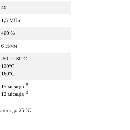
40
1,5 MПа
400 %
6 Н/мм
-50 ─ 80°C
120°C
160°C
B
15 місяців
B
12 місяців
гання до 25 °C