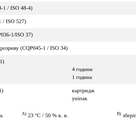
1 / ISO 48-4)
 / ISO 527)
036-1/ISO 37)
розриву (CQP045-1 / ISO 34)
1)
4 години
1 година
1)
картридж
уніпак
A)
B)
ь
23 °C / 50 % в. в.
збері