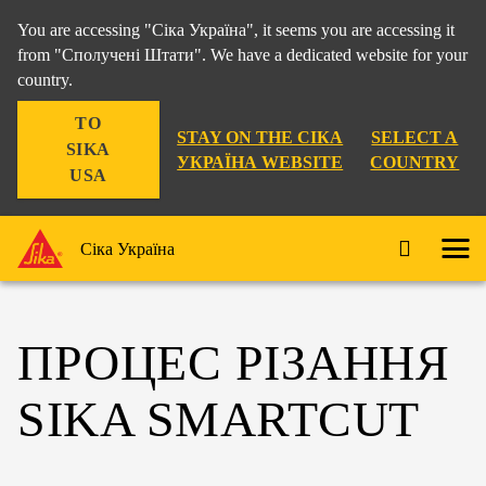
You are accessing "Сіка Україна", it seems you are accessing it
from "Сполучені Штати". We have a dedicated website for your
country.
TO
STAY ON THE СІКА
SELECT A
SIKA
УКРАЇНА WEBSITE
COUNTRY
USA
Сіка Україна
ПРОЦЕС РІЗАННЯ
SIKA SMARTCUT