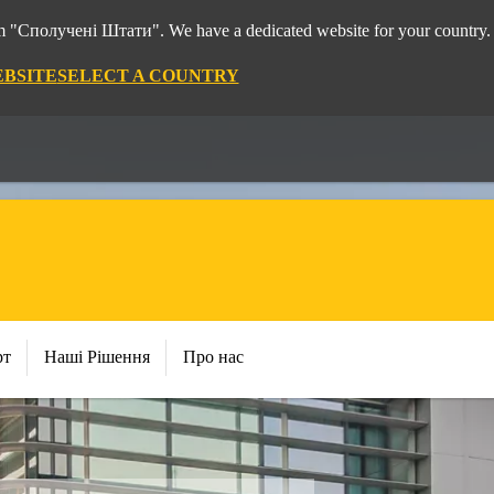
rom "Сполучені Штати". We have a dedicated website for your country.
EBSITE
SELECT A COUNTRY
рт
Наші Рішення
Про нас