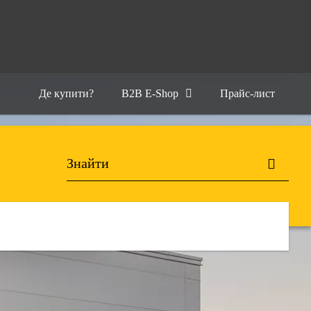
Де купити?
B2B E-Shop
Прайс-лист