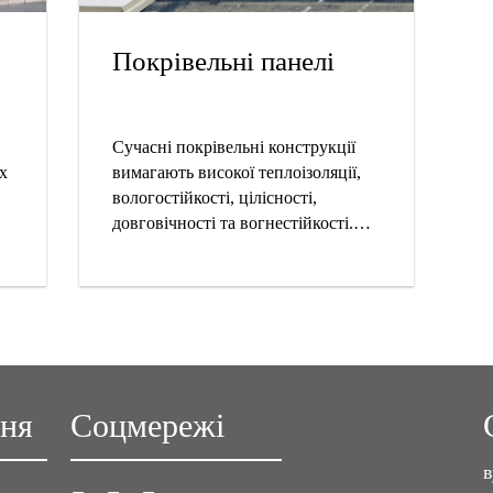
Покрівельні панелі
Сучасні покрівельні конструкції
х
вимагають високої теплоізоляції,
вологостійкості, цілісності,
довговічності та вогнестійкості.
а
Наші клейові системи мають
універсальність і дозволяють
и
задовольнити широкий спектр
вимог до всіх типів покрівельних
панелей та мембран.
ння
Соцмережі
в