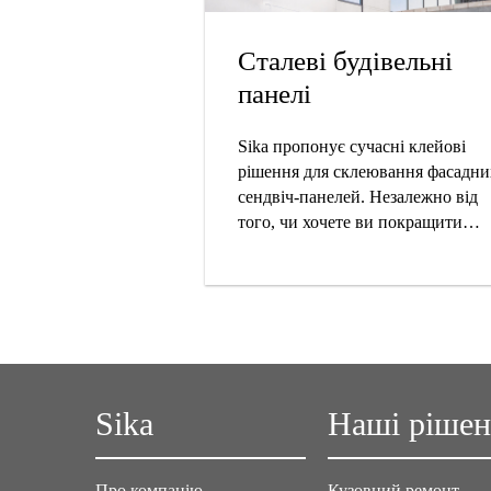
Сталеві будівельні
панелі
Sika пропонує сучасні клейові
рішення для склеювання фасадни
сендвіч-панелей. Незалежно від
того, чи хочете ви покращити
адгезію сендвіч-панелей, тепло- т
звукоізоляцію, пожежну безпеку
або ефективність виробництва, м
тут, щоб подбати про це за вас.
Sika
Наші ріше
Про компанію
Кузовний ремонт