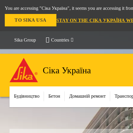
You are accessing "Сіка Україна", it seems you are accessing it f
TO SIKA USA
STAY ON THE СІКА УКРАЇНА W
Sika Group
Countries
Сіка Україна
Будівництво
Бетон
Домашній ремонт
Транспо