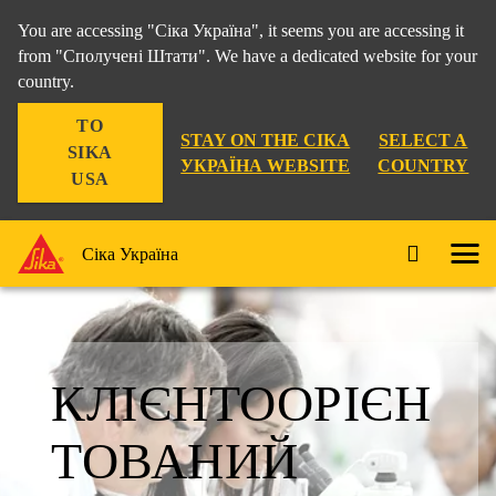
You are accessing "Сіка Україна", it seems you are accessing it
from "Сполучені Штати". We have a dedicated website for your
country.
TO
STAY ON THE СІКА
SELECT A
SIKA
УКРАЇНА WEBSITE
COUNTRY
USA
Сіка Україна
КЛІЄНТООРІЄН
ТОВАНИЙ