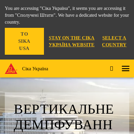
You are accessing "Сіка Україна", it seems you are accessing it
from "Сполучені Штати". We have a dedicated website for your
country.
TO
STAY ON THE СІКА
SELECT A
SIKA
УКРАЇНА WEBSITE
COUNTRY
USA
Сіка Україна
ВЕРТИКАЛЬНЕ
ДЕМПФУВАНН