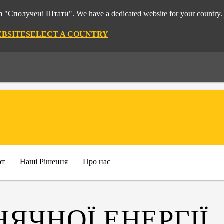
rom "Сполучені Штати". We have a dedicated website for your country.
EBSITE
SELECT A COUNTRY
рт
Наші Рішення
Про нас
ЯЧНОЇ ЕНЕРГІЇ