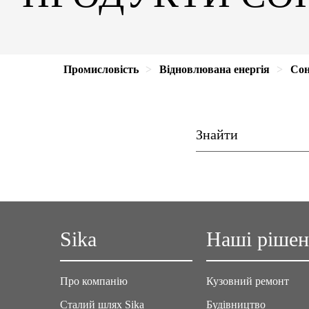
Промисловість
Відновлювана енергія
Сон
Sika
Наші ріше
Про компанію
Кузовний ремонт
Сталий шлях Sika
Будівництво