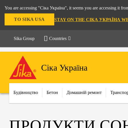
You are accessing "Сіка Україна", it seems you are accessing it f
TO SIKA USA
STAY ON THE СІКА УКРАЇНА W
Sika Group
Countries
Сіка Україна
Будівництво
Бетон
Домашній ремонт
Транспо
ПРОДУКТИ СОН