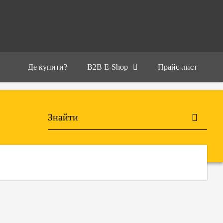
Де купити?
B2B E-Shop
Прайс-лист