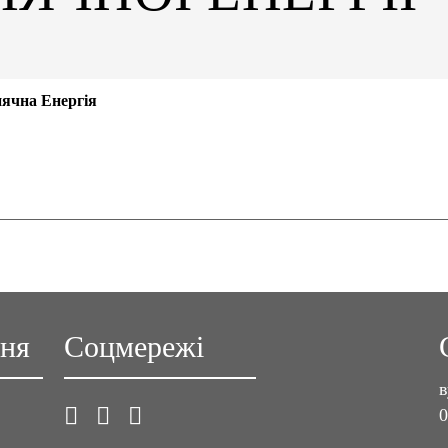
ячна Енергія
ння
Соцмережі
в
0