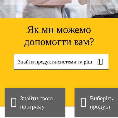
Як ми можемо
допомогти вам?
Знайти свою
Виберіть
програму
продукт