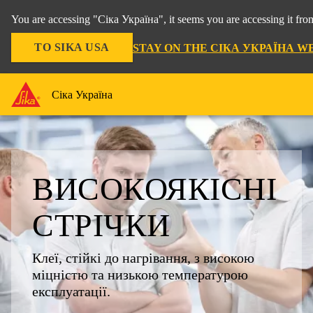
You are accessing "Сіка Україна", it seems you are accessing it f
TO SIKA USA
STAY ON THE СІКА УКРАЇНА W
Сіка Україна
ВИСОКОЯКІСНІ
СТРІЧКИ
Клеї, стійкі до нагрівання, з високою
міцністю та низькою температурою
експлуатації.