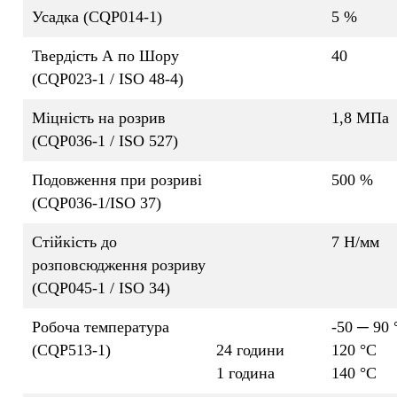
Усадка (CQP014-1)
5 %
Твердість А по Шору
40
(CQP023-1 / ISO 48-4)
Міцність на розрив
1,8 MПа
(CQP036-1 / ISO 527)
Подовження при розриві
500 %
(CQP036-1/ISO 37)
Стійкість до
7 Н/мм
розповсюдження розриву
(CQP045-1 / ISO 34)
Робоча температура
-50 ─ 90 
(CQP513-1)
24 години
120 °C
1 година
140 °C