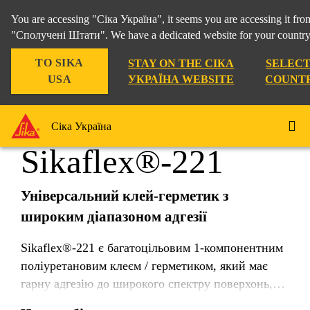
You are accessing "Сіка Україна", it seems you are accessing it fro
"Сполучені Штати". We have a dedicated website for your country
TO SIKA
STAY ON THE СІКА
SELECT
Промисловість
...
Sikaflex®-221
USA
УКРАЇНА WEBSITE
COUNT
Сіка Україна
Sikaflex®-221
Універсальний клей-герметик з
широким діапазоном адгезії
Sikaflex®-221 є багатоцільовим 1-компонентним
поліуретановим клеєм / герметиком, який має
гарну адгезію до широкого спектру поверхонь,
таких як: метали, грунтовки і фарби (2-