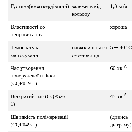
Густина(незатвердівший)
залежить від
1,3 кг/л
кольору
Властивості до
хороша
непровисання
Температура
навколишнього
5 ─ 40 °C
застосування
середовища
A
Час утворення
60 хв
поверхневої плівки
(CQP019-1)
A
Відкритий час (CQP526-
45 хв
1)
Швидкість полімеризації
(дивись
(CQP049-1)
діаграму)