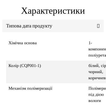
Характеристики
Типова дата продукту
Хімічна основа
1-
компоне
поліурет
Колір (CQP001-1)
білий, сі
чорний,
коричнев
Механізм полімеризації
Полімери
під дією
вологи