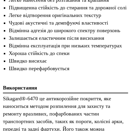
Легке нанесееня без розтікання та крапання
Підвищенна стійкість до стирання та дорожної солі
Легке відтворення оригінальних текстур
Чудові акустичні та демпфуючі властивості
Відмінна адгезія до широкого спектру поверхонь
Залишається еластичним після висихання
Відмінна експлуатація при низьких температурах
Хороша стійкість до спеки
Швидко висихає
Швидко перефарбовується
Використання
Sikagard®-6470 це антикорозійне покриття, яке
наноситься методом розпилення для захисту та
ремонту вразливих, пофарбованих частин
транспортних засобів, таких як пороги, колісні арки,
передні та задні фартухи. Його також можна