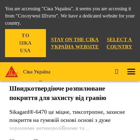
You are accessing "Сіка Україна", it seems you are accessing it
from "Сполучені Штати". We have a dedicated website for your
country.
Промисловість
...
Sikagard®-6470
TO
STAY ON THE СІКА
SELECT A
SIKA
УКРАЇНА WEBSITE
COUNTRY
USA
Sikagard®-6470
Сіка Україна
Швидкотвердіюче розпилюване
покриття для захисту від гравію
Sikagard®-6470 це міцне, тиксотропне, захисне
покриття на гумовій основі основі з дуже
хорошими антикорозійними та
звукопоглинаючими