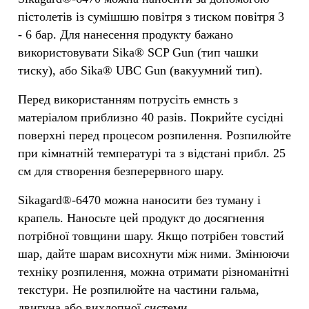
пістолетів із сумішшю повітря з тиском повітря 3
- 6 бар. Для нанесення продукту бажано
використовувати Sika® SCP Gun (тип чашки
тиску), або Sika® UBC Gun (вакуумний тип).
Перед використанням потрусіть емнсть з
матеріалом приблизно 40 разів. Покрийте сусідні
поверхні перед процесом розпилення. Розпилюйте
при кімнатній температурі та з відстані прибл. 25
см для створення безперервного шару.
Sikagard®-6470 можна наносити без туману і
крапель. Наносьте цей продукт до досягнення
потрібної товщини шару. Якщо потрібен товстий
шар, дайте шарам висохнути між ними. Змінюючи
техніку розпилення, можна отримати різноманітні
текстури. Не розпилюйте на частини гальма,
двигуна або вихлопної системи.