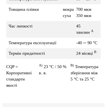
Товщина плівки
мокра
700 мкм
суха
350 мкм
Час липкості
45
A
хвилин
Температура експлуатації
-40 ─ 90 °C
B
Термін придатності
24 місяці
A)
B)
CQP =
23 °C / 50 %
Температура
Корпоративні
в. в.
зберігання між
стандарти
5 °C та 25 °C
якості