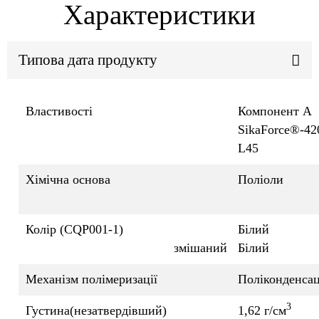
Характеристики
Типова дата продукту
Властивості
Компонент A
SikaForce®-42
L45
Хімічна основа
Поліоли
Колір (CQP001-1)
Білий
змішаний
Білий
Механізм полімеризації
Поліконденсац
3
Густина(незатвердівший)
1,62 г/см