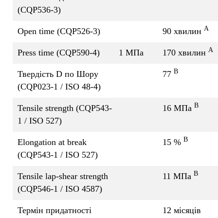
(CQP536-3)
A
Open time (CQP526-3)
90 хвилин
A
Press time (CQP590-4)
1 МПа
170 хвилин
B
Твердість D по Шору
77
(CQP023-1 / ISO 48-4)
B
Tensile strength (CQP543-
16 МПа
1 / ISO 527)
B
Elongation at break
15 %
(CQP543-1 / ISO 527)
B
Tensile lap-shear strength
11 МПа
(CQP546-1 / ISO 4587)
Термін придатності
12 місяців