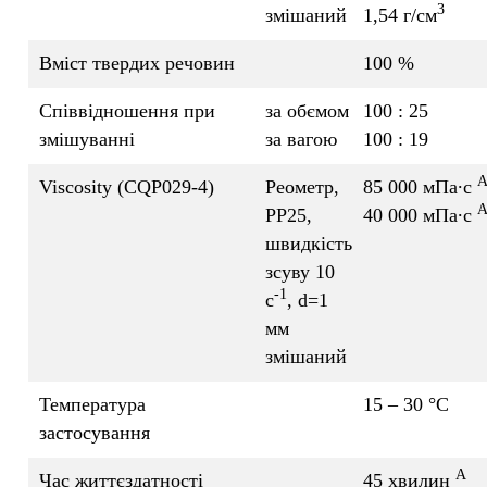
3
змішаний
1,54 г/см
Вміст твердих речовин
100 %
Співвідношення при
за обємом
100 : 25
змішуванні
за вагою
100 : 19
Viscosity (CQP029-4)
Реометр,
85 000 мПа∙с
PP25,
40 000 мПа∙с
швидкість
зсуву 10
-1
c
, d=1
мм
змішаний
Температура
15 – 30 °C
застосування
A
Час життєздатності
45 хвилин