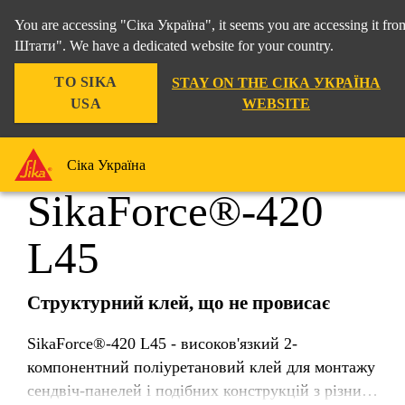
You are accessing "Сіка Україна", it seems you are accessing it f
Штати". We have a dedicated website for your country.
TO SIKA
STAY ON THE СІКА УКРАЇНА
Промисловість
...
SikaForce®-420 L45
USA
WEBSITE
Сіка Україна
SikaForce®-420
L45
Структурний клей, що не провисає
SikaForce®-420 L45 - високов'язкий 2-
компонентний поліуретановий клей для монтажу
сендвіч-панелей і подібних конструкцій з різних