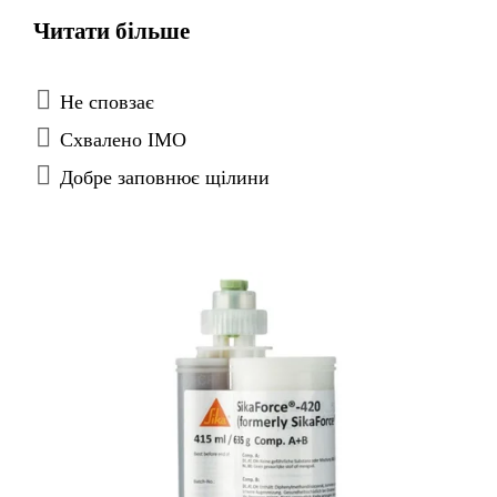
матеріалів. SikaForce®-420 L45 протестований за
Читати більше
системою FTP Code і схвалений згідно з
директивами IMO по морському обладнанню.
Не сповзає
Схвалено IMO
Добре заповнює щілини