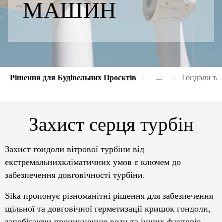
МАШИН
Рішення для Будівельних Проєктів
...
Гондоли та
Захист серця турбін
Захист гондоли вітрової турбіни від
екстремальнихкліматичних умов є ключем до
забезпечення довговічності турбіни.
Sika пропонує різноманітні рішення для забезпечення
щільної та довговічної герметизації кришок гондоли,
запобігаючи проникненню води та інших факторів.