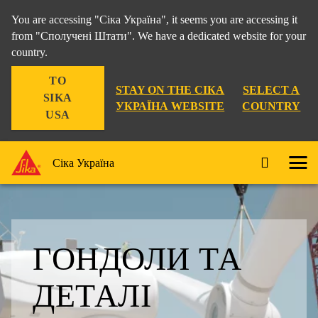
You are accessing "Сіка Україна", it seems you are accessing it
from "Сполучені Штати". We have a dedicated website for your
country.
TO
STAY ON THE СІКА
SELECT A
SIKA
УКРАЇНА WEBSITE
COUNTRY
USA
Сіка Україна
ГОНДОЛИ ТА
ДЕТАЛІ