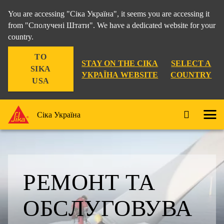
You are accessing "Сіка Україна", it seems you are accessing it
from "Сполучені Штати". We have a dedicated website for your
country.
TO
STAY ON THE СІКА
SELECT A
SIKA
УКРАЇНА WEBSITE
COUNTRY
USA
Сіка Україна
РЕМОНТ ТА
ОБСЛУГОВУВА