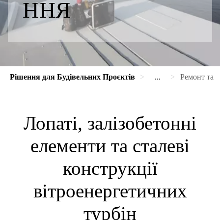
ННЯ
Рішення для Будівельних Проєктів
...
Ремонт та 
Лопаті, залізобетонні
елементи та сталеві
конструкції
вітроенергетичних
турбін