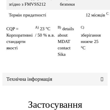
згідно з FMVSS212
безпеки
C
Термін придатності
12 місяців
A)
B)
C)
CQP =
23 °C
details
Корпоративні
/ 50 % в.в.
about
зберігання
стандарти
MDAT
нижче 25
якості
contact
°C
Sika
Технічна інформація
Застосування