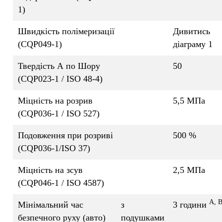
1)
Швидкість полімеризації
Дивитись
(CQP049-1)
діаграму 1
Твердість А по Шору
50
(CQP023-1 / ISO 48-4)
Міцність на розрив
5,5 МПа
(CQP036-1 / ISO 527)
Подовження при розриві
500 %
(CQP036-1/ISO 37)
Міцність на зсув
2,5 МПа
(CQP046-1 / ISO 4587)
A, 
Мінімальний час
з
3 години
безпечного руху (авто)
подушками