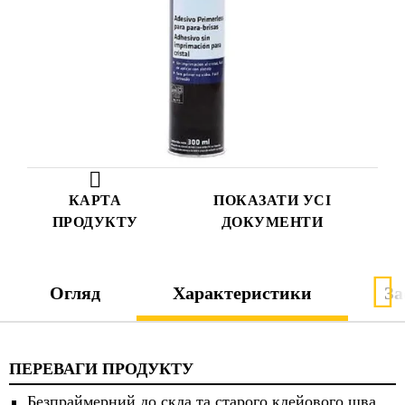
КАРТА
ПОКАЗАТИ УСІ
ПРОДУКТУ
ДОКУМЕНТИ
Огляд
Характеристики
За
ПЕРЕВАГИ ПРОДУКТУ
Безпраймерний до скла та старого клейового шва