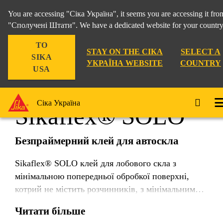
You are accessing "Сіка Україна", it seems you are accessing it fro
"Сполучені Штати". We have a dedicated website for your country
TO
Промисловість
...
Sikaflex® SOLO
STAY ON THE СІКА
SELECT A
SIKA
УКРАЇНА WEBSITE
COUNTRY
USA
Сіка Україна
Sikaflex® SOLO
Безпраймерний клей для автоскла
Sikaflex® SOLO клей для лобового скла з
мінімальною попередньої обробкої поверхні,
котрий не містить розчинників, з мінімальним
безпечним виїздом автомобіля через 3 години
Читати більше
(MDAT). Подовженний відкритий час, що дає