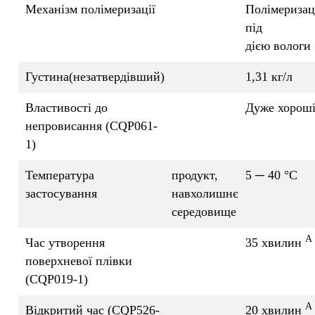
Механізм полімеризації
Полімеризац
під
дією вологи
Густина(незатвердівший)
1,31 кг/л
Властивості до
Дуже хорош
непровисання (CQP061-
1)
Температура
продукт,
5 ─ 40 °C
застосування
навхолишнє
середовище
A
Час утворення
35 хвилин
поверхневої плівки
(CQP019-1)
A
Відкритий час (CQP526-
20 хвилин