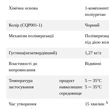
Хімічна основа
1-компонен
поліуретан
Колір (CQP001-1)
Чорний
Механізм полімеризації
Полімеризац
під дією вол
Густина(незатвердівший)
1,27 кг/л
Властивості до
Відмінні
непровисання
Температура
продукт
5 ─ 35°C
застосування
навколишнє
5 ─ 35°C
середовище
A
Час утворення
15 хвилин