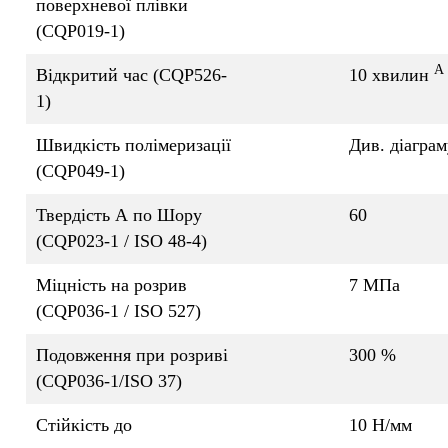
поверхневої плівки
(CQP019-1)
A
Відкритий час (CQP526-
10 хвилин
1)
Швидкість полімеризації
Див. діаграм
(CQP049-1)
Твердість А по Шору
60
(CQP023-1 / ISO 48-4)
Міцність на розрив
7 MПa
(CQP036-1 / ISO 527)
Подовження при розриві
300 %
(CQP036-1/ISO 37)
Стійкість до
10 Н/мм