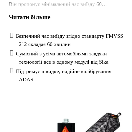
Він пропонує мінімальний час виїзду 60
хвилин (MDAT).
Читати більше
SikaTack® DRIVE (60 min) був протестований
згідно стандарту FMVSS 212 із використанням
манекенів для краш-тесту, які відповідають 95%
Безпечний час виїзду згідно стандарту FMVSS
водіїв та пасажирів.
212 складає 60 хвилин
Сумісний з усіма автомобілями завдяки
технології все в одному модулі від Sika
Підтримує швидке, надійне калібрування
ADAS