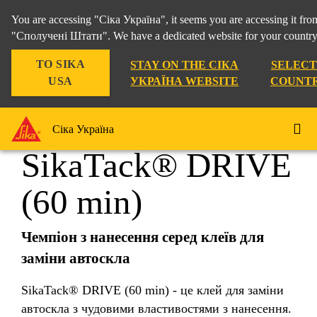
You are accessing "Сіка Україна", it seems you are accessing it fro
"Сполучені Штати". We have a dedicated website for your country
TO SIKA
STAY ON THE СІКА
SELECT
Промисловість
...
SikaTack® DRIVE (60 min)
USA
УКРАЇНА WEBSITE
COUNT
Сіка Україна
SikaTack® DRIVE
(60 min)
Чемпіон з нанесення серед клеїв для
заміни автоскла
SikaTack® DRIVE (60 min) - це клей для заміни
автоскла з чудовими властивостями з нанесення.