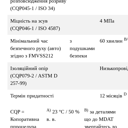
розповсюдження розриву
(CQP045-1 / ISO 34)
Міцність на зсув
4 MПa
(CQP046-1 / ISO 4587)
B
Мінімальний час
з
60 хвилин
безпечного руху (авто)
подушками
згідно з FMVSS212
безпеки
Ізоляційний опір
Низькопров
(CQP079-2 / ASTM D
257-99)
D
Термін придатності
12 місяців
A)
B)
CQP =
23 °C / 50 %
за деталями
Копоративна
в. в.
що до MDAT
ппроцедура
звертайтесь до