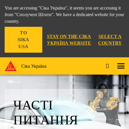
You are accessing "Сіка Україна", it seems you are accessing it
from "Сполучені Штати". We have a dedicated website for your
country.
TO
STAY ON THE СІКА
SELECT A
SIKA
УКРАЇНА WEBSITE
COUNTRY
USA
Сіка Україна
ЧАСТІ
ПИТАННЯ